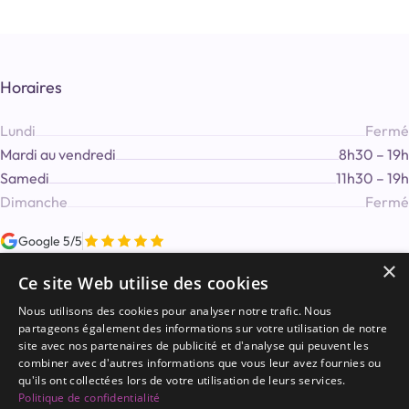
Horaires
Lundi
Fermé
Mardi au vendredi
8h30 – 19h
Samedi
11h30 – 19h
Dimanche
Fermé
Google 5/5
×
Ce site Web utilise des cookies
Nous utilisons des cookies pour analyser notre trafic. Nous
partageons également des informations sur votre utilisation de notre
Guirec
Renault
site avec nos partenaires de publicité et d'analyse qui peuvent les
combiner avec d'autres informations que vous leur avez fournies ou
Hypnothérapeute certifié Ritmo® (EMDR)
qu'ils ont collectées lors de votre utilisation de leurs services.
Politique de confidentialité