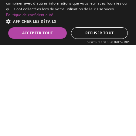
Réserver ma séance →
combiner avec d'autres informations que vous leur avez fournies ou
qu'ils ont collectées lors de votre utilisation de leurs services.
Politique de confidentialité
06 16 15 99 55
AFFICHER LES DÉTAILS
Prendre RDV
ACCEPTER TOUT
REFUSER TOUT
POWERED BY COOKIESCRIPT
Horaires
Lundi
Fermé
Mardi au vendredi
8h30 – 19h
Samedi
11h30 – 19h
Dimanche
Fermé
Google 5/5