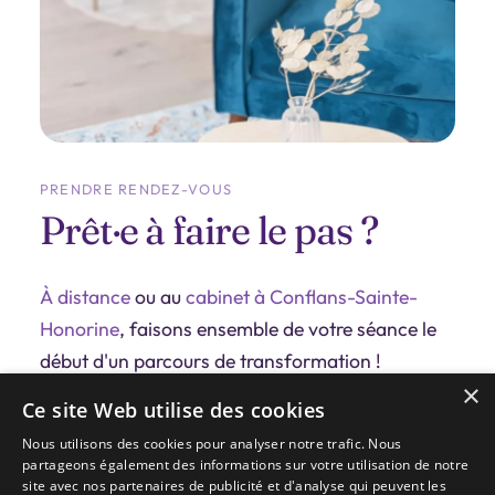
PRENDRE RENDEZ-VOUS
Prêt·e à faire le pas ?
À distance
ou au
cabinet à Conflans-Sainte-
Honorine
, faisons ensemble de votre séance le
début d'un parcours de transformation !
×
Ce site Web utilise des cookies
70€
Séance individuelle (~45min à 1h)
À distance ou en cabinet
Nous utilisons des cookies pour analyser notre trafic. Nous
partageons également des informations sur votre utilisation de notre
site avec nos partenaires de publicité et d'analyse qui peuvent les