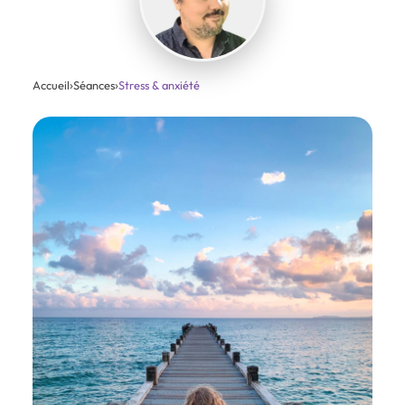
Accueil
›
Séances
›
Stress & anxiété