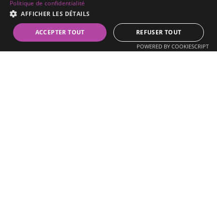
Politique de confidentialité
Horaires
AFFICHER LES DÉTAILS
Lundi
Fermé
Prendre RDV
ACCEPTER TOUT
REFUSER TOUT
Mardi au vendredi
8h30 – 19h
POWERED BY COOKIESCRIPT
Samedi
11h30 – 19h
Dimanche
Fermé
Google 5/5
Guirec
Renault
Hypnothérapeute certifié Ritmo® (EMDR)
225 rue de l'Ambassadeur,
78700 Conflans-Sainte-Honorine
06 16 15 99 55